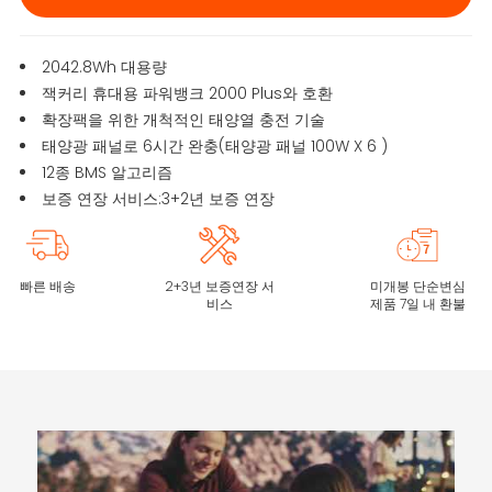
2042.8Wh 대용량
잭커리 휴대용 파워뱅크 2000 Plus와 호환
확장팩을 위한 개척적인 태양열 충전 기술
태양광 패널로 6시간 완충(태양광 패널 100W X 6 )
12종 BMS 알고리즘
보증 연장 서비스:3+2년 보증 연장
빠른 배송
2+3년 보증연장 서
미개봉 단순변심
비스
제품 7일 내 환불