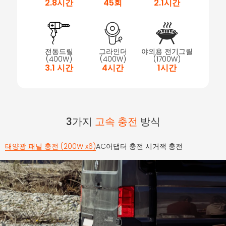
2.8시간
45회
2.1시간
전동드릴
그라인더
야외용 전기그릴
(400W)
(400W)
(1700W)
3.1 시간
4시간
1시간
3가지
고속 충전
방식
태양광 패널 충전 (200W x6)
AC어댑터 충전
시거잭 충전