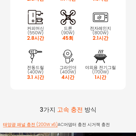
커피머신
드론
전자레인지
(550W)
(90W)
(800W)
2.8시간
45회
2.1시간
전동드릴
그라인더
야외용 전기그릴
(400W)
(400W)
(1700W)
3.1 시간
4시간
1시간
3가지
고속 충전
방식
태양광 패널 충전 (200W x6)
AC어댑터 충전
시거잭 충전