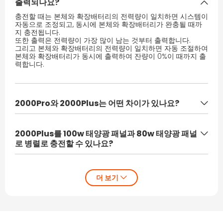
출력되나요?
충전할 때는 본체와 확장배터리의 전력량이 일치하면 시스템이
자동으로 조정되고, 동시에 본체와 확장배터리가 완충될 때까
지 충전됩니다.
또한 출력은 전력량이 가장 많이 남는 것부터 출력합니다.
그리고 본체와 확장배터리의 전력량이 일치하면 자동 조절하여
본체와 확장배터리가 동시에 출력하여 잔량이 0%이 때까지 출
력합니다.
2000Pro와 2000Plus는 어떤 차이가 있나요?
2000Plus와 2000Pro의 가장 큰 차이점은 사용되는 배터리 유
형입니다.
2000Plus를 100w 태양광 패널과 80w 태양광 패널
2000Pro는 삼원리튬 배터리를 사용하고, 2000Plus는 리튬인
산철 배터리를 사용하여 프로 모델보다 수명이 길어졌습니다.
로 병렬로 충전할 수 있나요?
또한 확장 배터리를 사용하여 용량을 늘릴 수도 있습니다.
아니요, 같은 모델의 태양광 패널만 병렬로 충전할 수 있습니다.
하지만 2000Pro에 비해 크기와 무게가 더 커졌기 때문에
여러 개의 태양광 패널을 동시에 충전할 때 양쪽 태양광 패널의
더 작고 가벼운 것을 원한다면 2000Pro를 권장합니다.
모델과 수량을 일정하게 유지하여 전압과 전류가 일치하도록
해야 합니다.
■2000Pro
약 384x269x307.5mm(약 19.5kg)
■2000Plus
약 473x359x373mm(약 27.9kg)